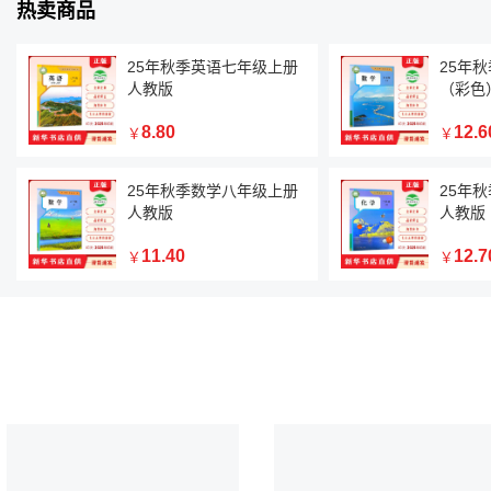
热卖商品
25年秋季英语七年级上册
25年
人教版
（彩色
Next
1
8.80
12.6
￥
￥
2
25年秋季数学八年级上册
25年
人教版
人教版
11.40
12.7
￥
￥